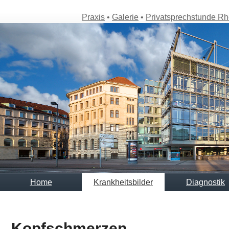
Praxis
•
Galerie
•
Privatsprechstunde R
Home
Krankheitsbilder
Diagnostik
Kopfschmerzen